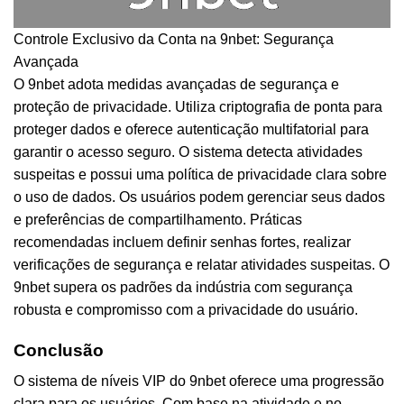
Controle Exclusivo da Conta na 9nbet: Segurança
Avançada
O 9nbet adota medidas avançadas de segurança e
proteção de privacidade. Utiliza criptografia de ponta para
proteger dados e oferece autenticação multifatorial para
garantir o acesso seguro. O sistema detecta atividades
suspeitas e possui uma política de privacidade clara sobre
o uso de dados. Os usuários podem gerenciar seus dados
e preferências de compartilhamento. Práticas
recomendadas incluem definir senhas fortes, realizar
verificações de segurança e relatar atividades suspeitas. O
9nbet supera os padrões da indústria com segurança
robusta e compromisso com a privacidade do usuário.
Conclusão
O sistema de níveis VIP do 9nbet oferece uma progressão
clara para os usuários. Com base na atividade e no