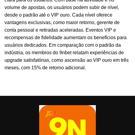
volume de apostas, os usuários podem subir de nível,
desde o padrão até o VIP ouro. Cada nível oferece
vantagens exclusivas, como maior retorno, gerente de
conta pessoal e retiradas aceleradas. Eventos VIP e
recompensas de fidelidade aumentam os benefícios para
usuários dedicados. Em comparação com o padrão da
indústria, os membros do 9nbet relatam experiências de
upgrade satisfatórias, como ascensão ao VIP ouro em três
meses, com 15% de retorno adicional.