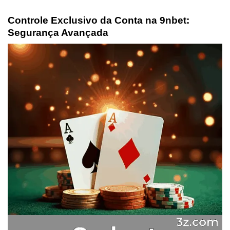
Controle Exclusivo da Conta na 9nbet:
Segurança Avançada